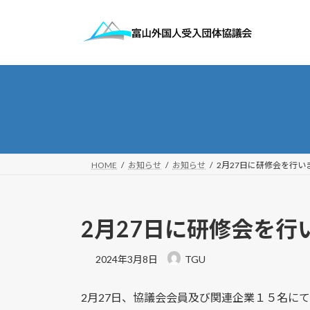
コ
ナ
ン
ビ
テ
ゲ
ン
ー
ツ
シ
へ
ョ
ス
ン
キ
に
ッ
移
プ
動
HOME
お知らせ
お知らせ
2月27日に研修会を行い
2月27日に研修会を行
2024年3月8日
TGU
2月27日、協議会会員及び関連企業１５名に