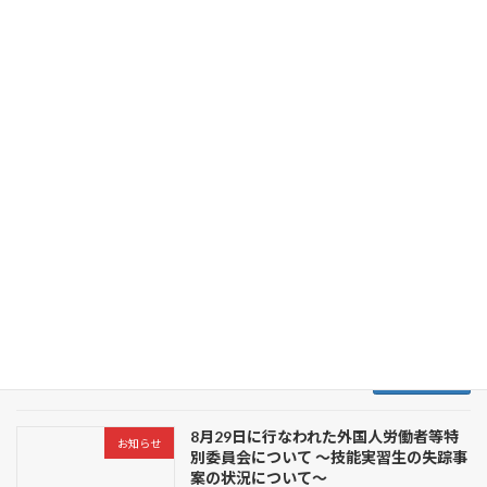
会のメンバーはやる気満々。よさこいに参加さ
れている多数の方々も天候は気にしない意欲に
満ち溢れた […]
続きを読む
8月29日に行なわれた外国人労働者等特
お知らせ
別委員会について ～活動継続が困難な外
国人に対する特例措置について～
2024年9月13日
8月29日に行なわれた外国人労働者等特別委員
会にて、技能実習制度における活動継続が困難
な外国人に対する特例措置についてを掲載させ
ていただきます。 (自民党で検討された内容であ
り、確定したものではございません。)
続きを読む
8月29日に行なわれた外国人労働者等特
お知らせ
別委員会について ～技能実習生の失踪事
案の状況について～