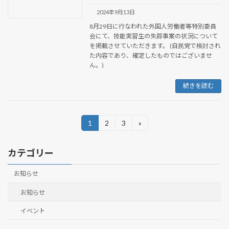
2024年9月13日
8月29日に行なわれた外国人労働者等特別委員
会にて、技能実習生の失踪事案の状況について
を掲載させていただきます。 (自民党で検討され
た内容であり、確定したものではございませ
ん。)
続きを読む
投
1
2
3
»
固
固
固
定
定
定
稿
ペ
ペ
ペ
カテゴリー
ー
ー
ー
の
ジ
ジ
ジ
ペ
お知らせ
ー
お知らせ
ジ
イベント
送