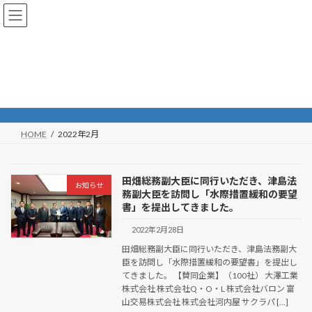
コ
ナ
ン
ビ
テ
ゲ
ン
ー
ツ
シ
へ
ョ
2022年2月
ス
ン
キ
に
ッ
移
プ
動
HOME
2022年2月
田畑総務副大臣に同行いただき、津島法
お知らせ
務副大臣を訪問し「水際措置緩和の要望
書」を提出してきました。
2022年2月28日
田畑総務副大臣に同行いただき、津島法務副大
臣を訪問し「水際措置緩和の要望書」を提出し
てきました。 【賛同企業】（100社） 大澤工業
株式会社 株式会社Q・O・L 株式会社バロン 富
山交易株式会社 株式会社河内屋 サクラパ […]